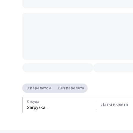
С перелётом
Без перелёта
Откуда
Даты вылета