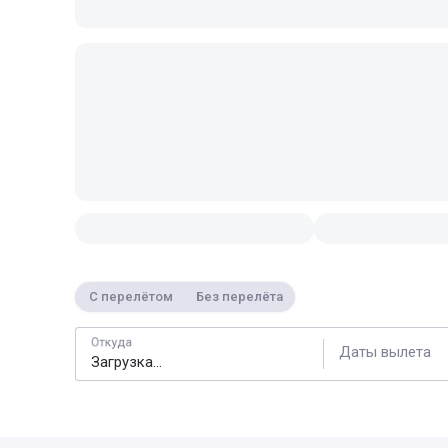
С перелётом
Без перелёта
Откуда
Даты вылета