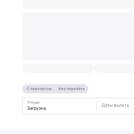
С перелётом
Без перелёта
Откуда
Даты вылета