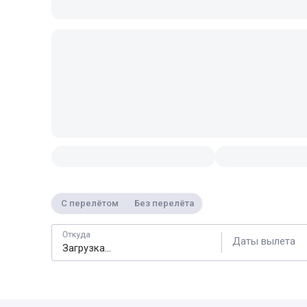
С перелётом
Без перелёта
Откуда
Даты вылета