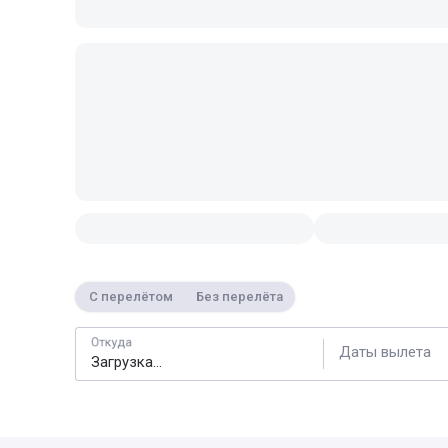
С перелётом
Без перелёта
Откуда
Даты вылета