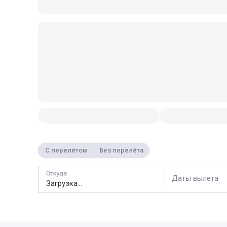
С перелётом
Без перелёта
Откуда
Даты вылета