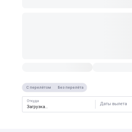
С перелётом
Без перелёта
Откуда
Даты вылета