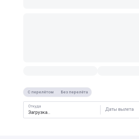
С перелётом
Без перелёта
Откуда
Даты вылета