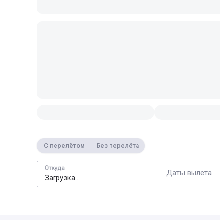
С перелётом
Без перелёта
Откуда
Даты вылета