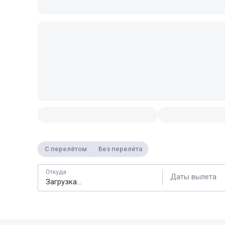
С перелётом
Без перелёта
Откуда
Даты вылета