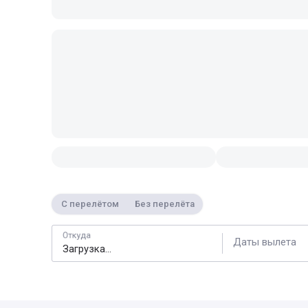
С перелётом
Без перелёта
Откуда
Даты вылета