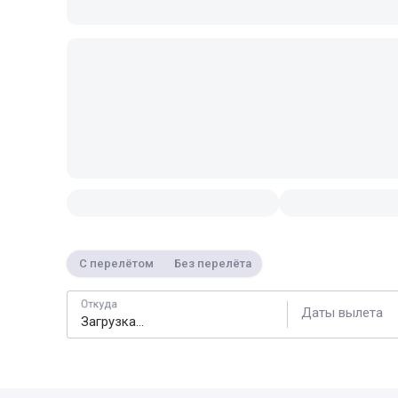
С перелётом
Без перелёта
Откуда
Даты вылета