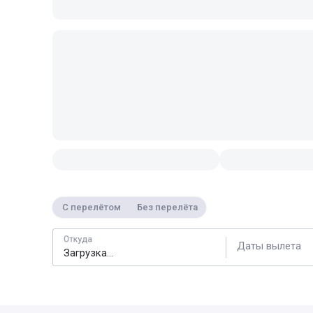
С перелётом
Без перелёта
Откуда
Даты вылета