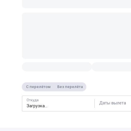
С перелётом
Без перелёта
Откуда
Даты вылета