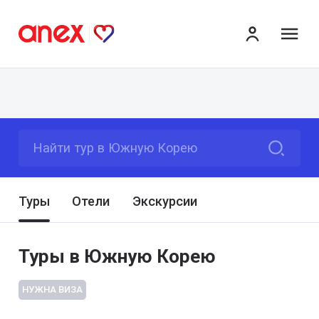
ме
Найти тур в Южную Корею
Туры
Отели
Экскурсии
Туры в Южную Корею
НУЖНА ВИЗА