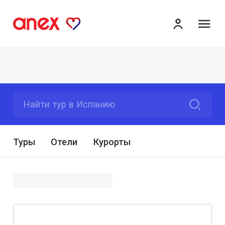
ме
Найти тур в Испанию
Туры
Отели
Курорты