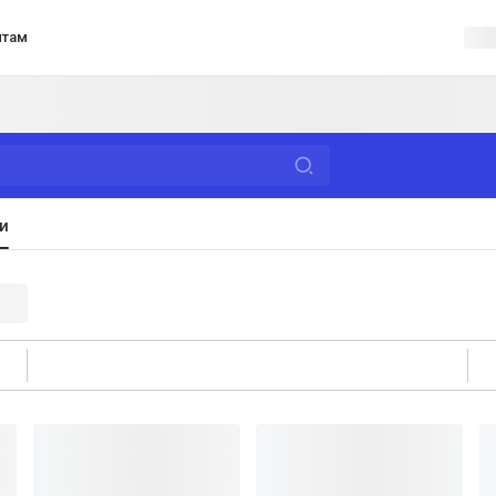
нтам
и