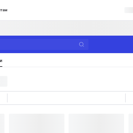
нтам
и