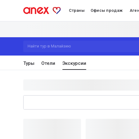
Страны
Офисы продаж
Аге
Найти тур в Малайзию
Туры
Отели
Экскурсии