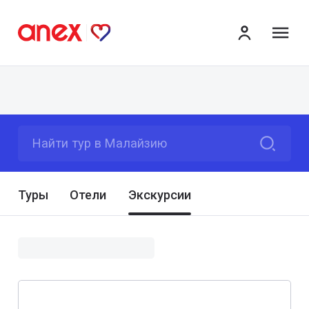
ме
Найти тур в Малайзию
Туры
Отели
Экскурсии