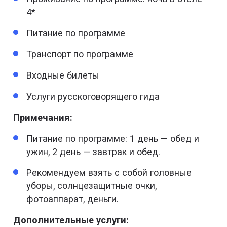
посмотреть Музей войны, Центральный
познакомиться с местной жизнью и
4*
почтамт и здание Битекско.
ремесленным производством.
Питание по программе
После обеда вас ждёт увлекательная
Вы увидите процесс изготовления конфет из
программа шопинга.
Транспорт по программе
кокоса и мёда, рисовых лепешек, сувенирных
изделий из кокосового дерева.
Завершите насыщенный день ужином на
Входные билеты
прогулочном круизе.
Обед, приготовленный из местного
Услуги русскоговорящего гида
деликатеса — рыбы «ухо слона».
Вас ждёт полуторачасовой тур по реке
Примечания:
Сайгон с завораживающими видами ночного
мегаполиса.
Питание по программе: 1 день — обед и
ужин, 2 день — завтрак и обед.
Рекомендуем взять с собой головные
уборы, солнцезащитные очки,
фотоаппарат, деньги.
Дополнительные услуги: