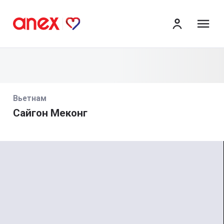
ме
Вьетнам
Сайгон Меконг