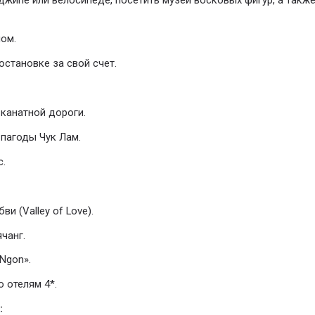
джипе или велосипеде, посетить музей восковых фигур, а такж
ном.
 остановке за свой счет.
 канатной дороги.
 пагоды Чук Лам.
с.
ви (Valley of Love).
ячанг.
 Ngon».
о отелям 4*.
: