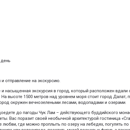
 день
й и отправление на экскурсию.
е и насыщенная экскурсия в город, который расположен вдали 
. На высоте 1500 метров над уровнем моря стоит город Далат,
Город окружен вечнозелеными лесами, водопадами и озерами.
доедете до пагоды Чук Лам – действующего буддийского мона
еты. Вас поразит своей необычной архитектурой гостиница «Cra
 любви, где можно проплыть по озеру на лебедях, погулять по