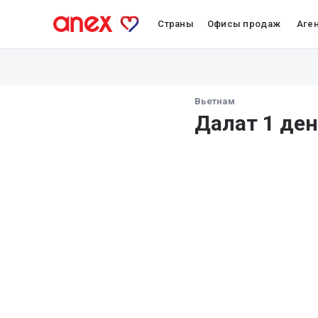
Страны
Офисы продаж
Аге
Вьетнам
Далат 1 ден