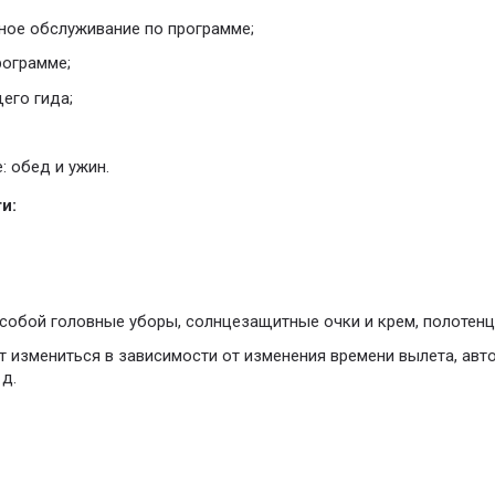
ное обслуживание по программе;
рограмме;
его гида;
: обед и ужин.
и:
собой головные уборы, солнцезащитные очки и крем, полотенце
 измениться в зависимости от изменения времени вылета, авт
 д.