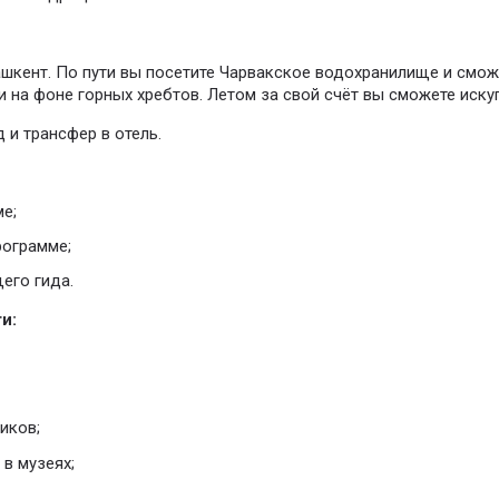
ашкент. По пути вы посетите Чарвакское водохранилище и смож
 на фоне горных хребтов. Летом за свой счёт вы сможете иску
 и трансфер в отель.
е;
рограмме;
его гида.
и:
иков;
в музеях;