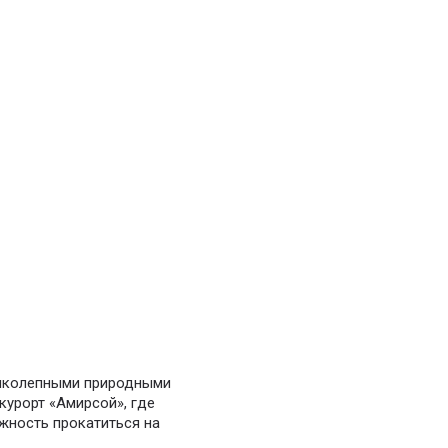
еликолепными природными
урорт «Амирсой», где
жность прокатиться на