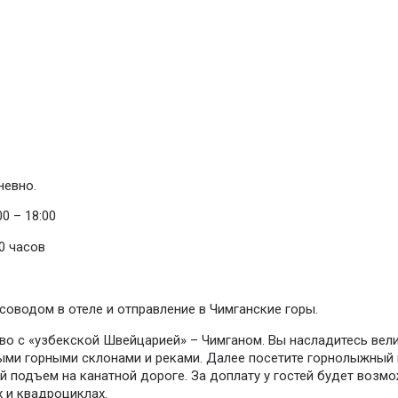
евно.
0 – 18:00
0 часов
рсоводом в отеле и отправление в Чимганские горы.
ство с «узбекской Швейцарией» – Чимганом. Вы насладитесь в
ми горными склонами и реками. Далее посетите горнолыжный к
 подъем на канатной дороге. За доплату у гостей будет возмо
х и квадроциклах.