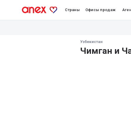
Страны
Офисы продаж
Аге
Узбекистан
Чимган и Ч