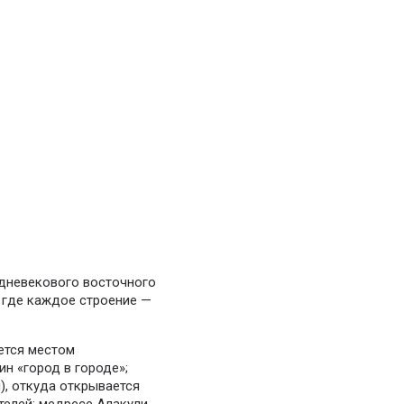
редневекового восточного
, где каждое строение —
ется местом
н «город в городе»;
), откуда открывается