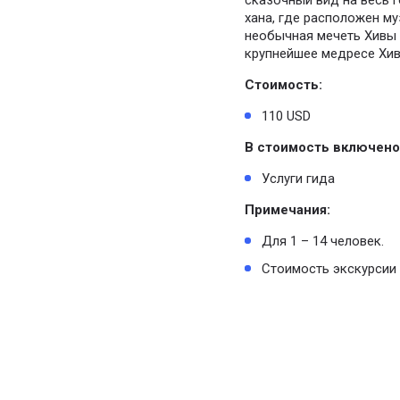
сказочный вид на весь г
хана, где расположен м
необычная мечеть Хивы 
крупнейшее медресе Хив
Стоимость:
110 USD
В стоимость включено
Услуги гида
Примечания:
Для 1 – 14 человек.
Стоимость экскурсии 