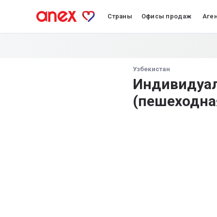
Страны
Офисы продаж
Аге
Узбекистан
Индивидуал
(пешеходна