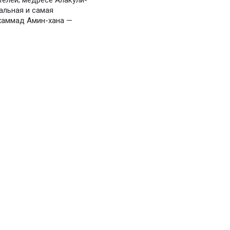
телей; медресе Алакули-
альная и самая
хаммад Амин-хана —