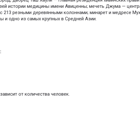
ород; дворец Таш Хаули — главная резиденция хивинских прави
узей истории медицины имени Авиценны; мечеть Джума — центр
с 213 резными деревянными колоннами; минарет и медресе Му
ы и одно из самых крупных в Средней Азии.
:
зависит от количества человек.