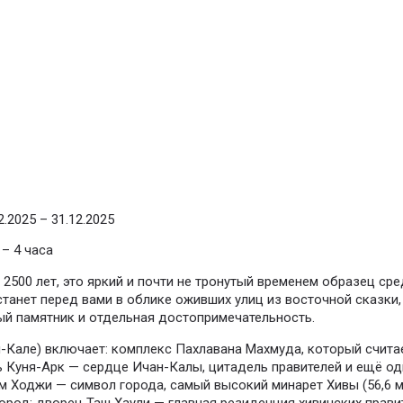
2.2025 – 31.12.2025
 – 4 часа
 2500 лет, это яркий и почти не тронутый временем образец с
станет перед вами в облике оживших улиц из восточной сказки
ый памятник и отдельная достопримечательность.
н-Кале) включает: комплекс Пахлавана Махмуда, который счита
 Куня-Арк — сердце Ичан-Калы, цитадель правителей и ещё оди
м Ходжи — символ города, самый высокий минарет Хивы (56,6 м