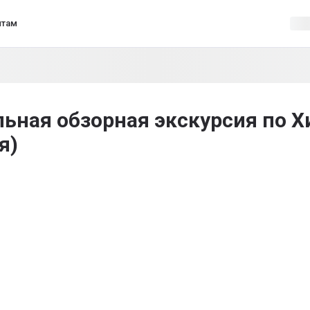
нтам
ьная обзорная экскурсия по Х
я)