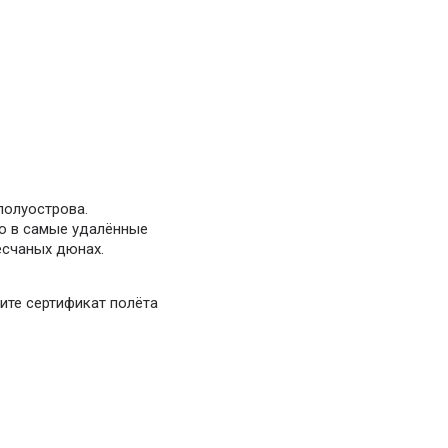
полуострова.
о в самые удалённые
есчаных дюнах.
ите сертификат полёта