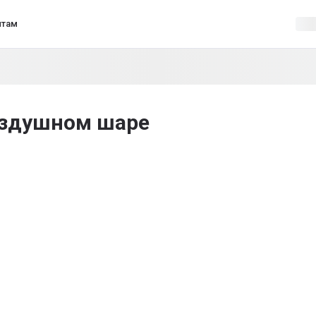
нтам
оздушном шаре