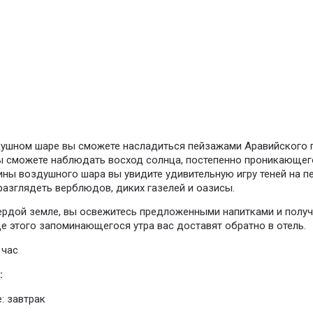
душном шаре вы сможете насладиться пейзажами Аравийского 
ы сможете наблюдать восход солнца, постепенно проникающег
ины воздушного шара вы увидите удивительную игру теней на п
разглядеть верблюдов, диких газелей и оазисы.
ердой земле, вы освежитесь предложенными напитками и получ
це этого запоминающегося утра вас доставят обратно в отель.
 час
:
: завтрак