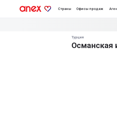
Страны
Офисы продаж
Аге
Турция
Османская 