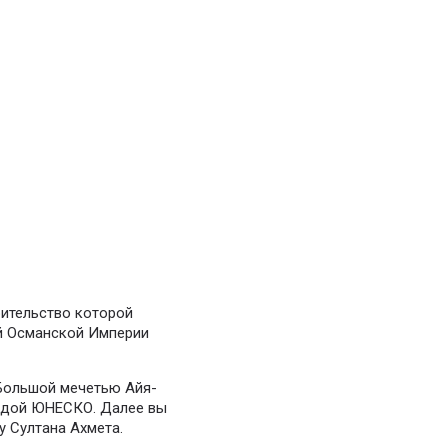
оительство которой
ый Османской Империи
 Большой мечетью Айя-
гидой ЮНЕСКО. Далее вы
у Султана Ахмета.