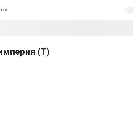
нтам
империя (Т)