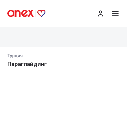
ме
Турция
Параглайдинг