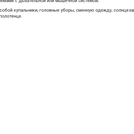
лемами с дыхательной или мышечной системой;
собой купальники, головные уборы, сменную одежду, солнцеза
полотенце.