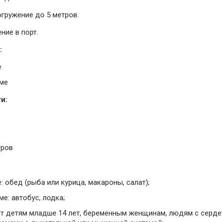
огружение до 5 метров.
ние в порт.
:
е
ме
и:
тров
 обед (рыба или курица, макароны, салат);
е: автобус, лодка;
ит детям младше 14 лет, беременным женщинам, людям с серд