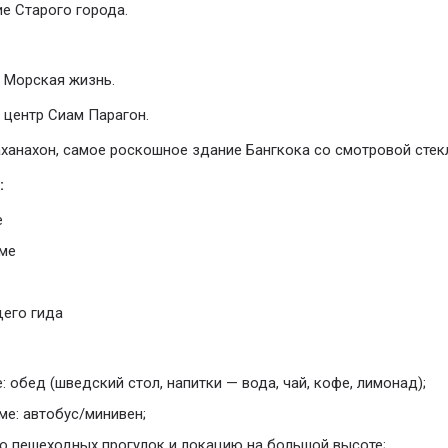
ие Старого города.
м Морская жизнь.
й центр Сиам Парагон.
Маханахон, самое роскошное здание Бангкока со смотровой сте
:
е
ме
щего гида
 обед (шведский стол, напитки — вода, чай, кофе, лимонад);
ме: автобус/минивен;
о пешеходных прогулок и локацию на большой высоте;