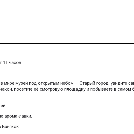
т 11 часов.
 в мире музей под открытым небом — Старый город, увидите с
акон, посетите её смотровую площадку и побываете в самом 
ей.
ие арома-лавки.
в Бангкок.