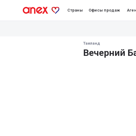
Страны
Офисы продаж
Аге
Таиланд
Вечерний Б