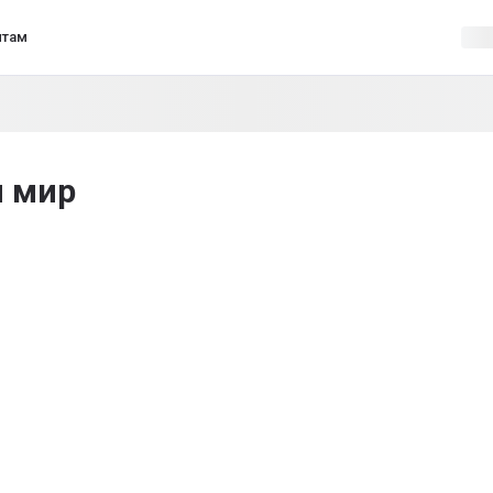
нтам
 мир