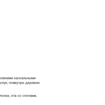
 древними наскальными
Аолук, плавучую деревню
лонах, спа со слонами,