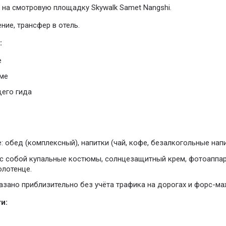
е на смотровую площадку Skywalk Samet Nangshi.
ние, трансфер в отель.
:
е
ме
щего гида
: обед (комплексный), напитки (чай, кофе, безалкогольные напи
с собой купальные костюмы, солнцезащитный крем, фотоаппар
олотенце.
азано приблизительно без учёта трафика на дорогах и форс-ма
и: