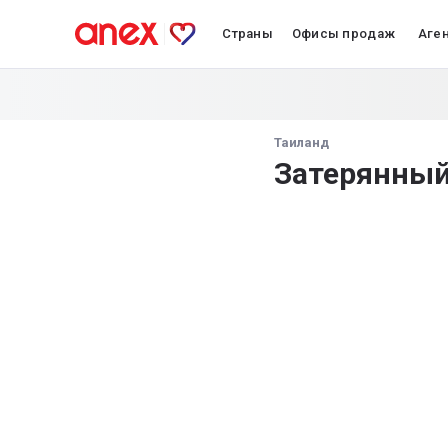
Страны
Офисы продаж
Аге
Таиланд
Затерянный