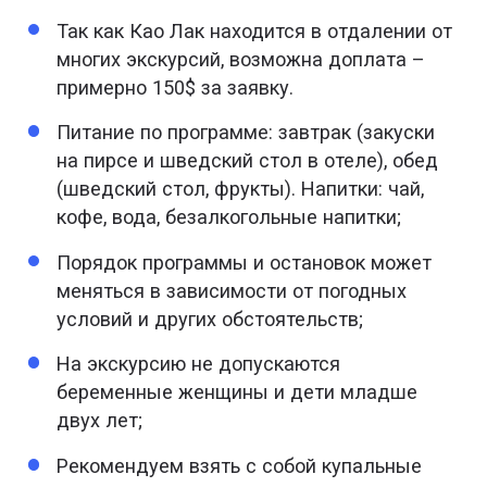
14:30 – 14:40 — остановка у пещеры
Так как Као Лак находится в отдалении от
16:20 – 16:30 — прибытие на пирс
Викингов.
многих экскурсий, возможна доплата –
примерно 150$ за заявку.
14:45 – 16:30 — снорклинг и обзор бухты
Майя Бэй.
Питание по программе: завтрак (закуски
на пирсе и шведский стол в отеле), обед
17:00 – 17:30 — заселение в отель на острове
(шведский стол, фрукты). Напитки: чай,
Пхи-Пхи Дон.
кофе, вода, безалкогольные напитки;
Свободное время (посещение улиц деревни
Порядок программы и остановок может
Пхи-Пхи, где есть множество модных
меняться в зависимости от погодных
ресторанов и магазинов, время для отдыха и
условий и других обстоятельств;
баров).
На экскурсию не допускаются
18:00 – 19:30 — ужин в отеле.
беременные женщины и дети младше
19:40 – 22:00 — огненное шоу на пляже.
двух лет;
Общественное мероприятие.
Рекомендуем взять с собой купальные