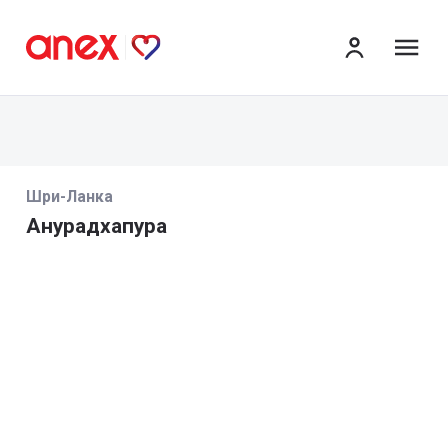
ме
Шри-Ланка
Анурадхапура