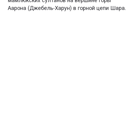
мамлюкских cултанов на вершине горы
Аарона (Джебель-Харун) в горной цепи Шара.