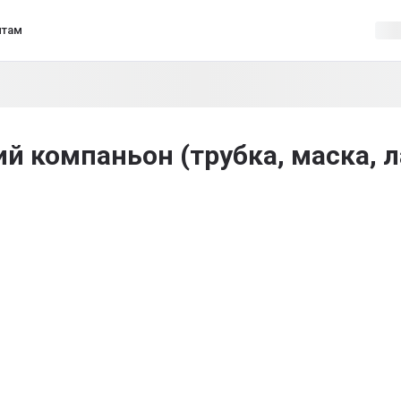
нтам
 компаньон (трубка, маска, л