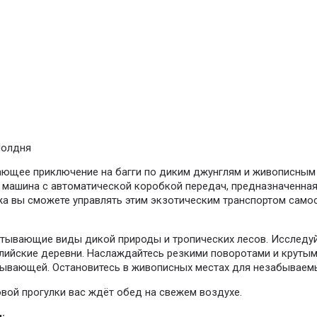
олдня
ающее приключение на багги по диким джунглям и живописным
я машина с автоматической коробкой передач, предназначенна
а вы сможете управлять этим экзотическим транспортом самос
атывающие виды дикой природы и тропических лесов. Исследу
лийские деревни. Наслаждайтесь резкими поворотами и крутым
ывающей. Остановитесь в живописных местах для незабываем
вой прогулки вас ждёт обед на свежем воздухе.