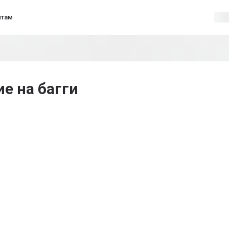
нтам
е на багги