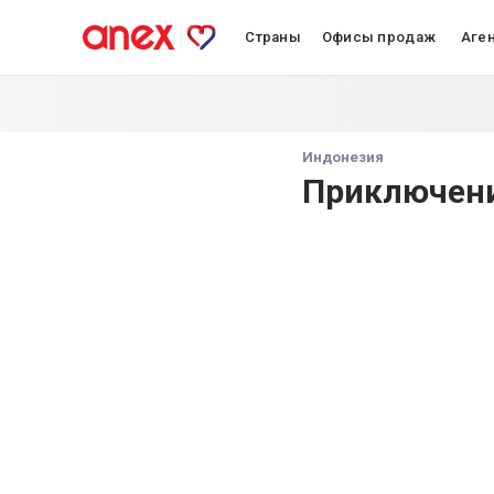
Страны
Офисы продаж
Аге
Индонезия
Приключени