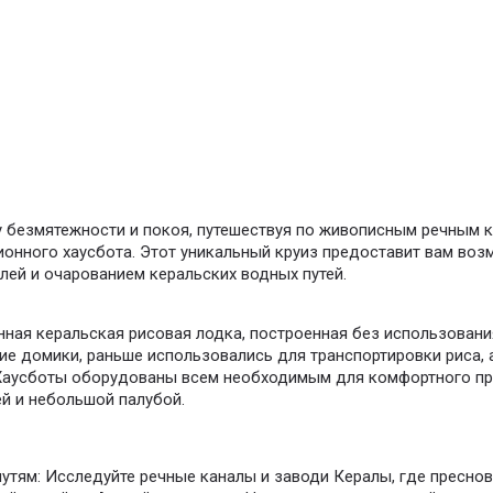
 безмятежности и покоя, путешествуя по живописным речным 
ионного хаусбота. Этот уникальный круиз предоставит вам во
лей и очарованием керальских водных путей.
ная керальская рисовая лодка, построенная без использования
 домики, раньше использовались для транспортировки риса, а
 Хаусботы оборудованы всем необходимым для комфортного пр
ей и небольшой палубой.
утям: Исследуйте речные каналы и заводи Кералы, где пресно