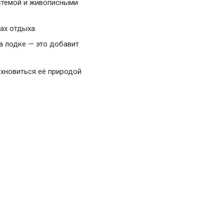
стемой и живописными
ах отдыха.
а лодке — это добавит
охновиться её природой