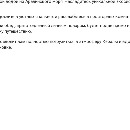
ой водой из Аравийского моря. Насладитесь уникальной экоси
дохните в уютных спальнях и расслабьтесь в просторных комнат
ый обед, приготовленный личным поваром, будет подан прямо н
му путешествию.
 позволит вам полностью погрузиться в атмосферу Кералы и вд
новке.