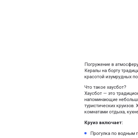
Погружение в атмосферу
Кералы на борту традиц
красотой изумрудных по
Что такое хаусбот?
Хаусбот — это традицион
напоминающие небольшие
туристических круизов.
комнатами отдыха, кухн
Круиз включает:
Прогулка по водным п