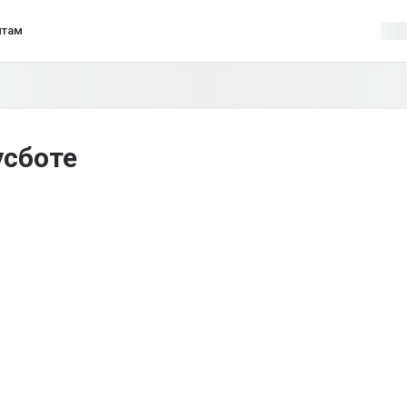
нтам
усботе