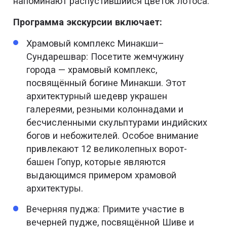
напоминают распустившийся цветок лотоса.
Программа экскурсии включает:
Храмовый комплекс Минакши–
Сундарешвар: Посетите жемчужину
города — храмовый комплекс,
посвящённый богине Минакши. Этот
архитектурный шедевр украшен
галереями, резными колоннадами и
бесчисленными скульптурами индийских
богов и небожителей. Особое внимание
привлекают 12 великолепных ворот-
башен Гопур, которые являются
выдающимся примером храмовой
архитектуры.
Вечерняя пуджа: Примите участие в
вечерней пудже, посвящённой Шиве и