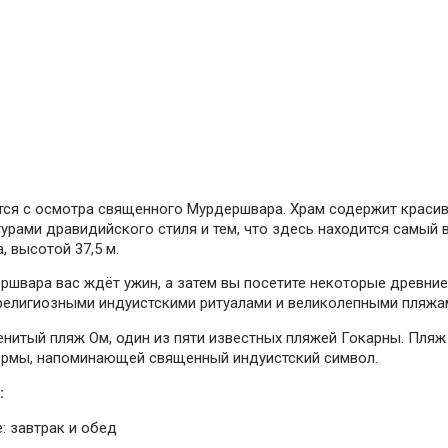
тся с осмотра священного Мурдершвара. Храм содержит красивы
турами дравидийского стиля и тем, что здесь находится самый
, высотой 37,5 м.
швара вас ждёт ужин, а затем вы посетите некоторые древние
религиозными индуистскими ритуалами и великолепными пляжа
енитый пляж Ом, один из пяти известных пляжей Гокарны. Пляж
ормы, напоминающей священный индуистский символ.
:
: завтрак и обед