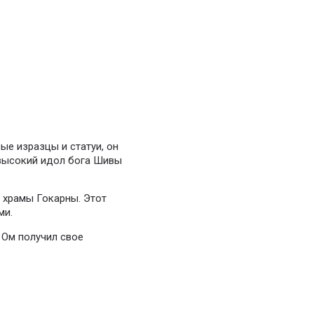
е изразцы и статуи, он
 высокий идол бога Шивы
 храмы Гокарны. Этот
ми.
 Ом получил свое