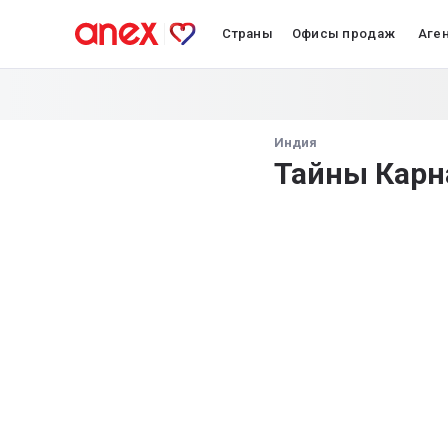
Страны
Офисы продаж
Аге
Индия
Тайны Карн