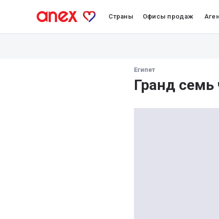
Страны
Офисы продаж
Аге
Египет
Гранд семь