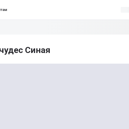
нтам
 чудес Синая