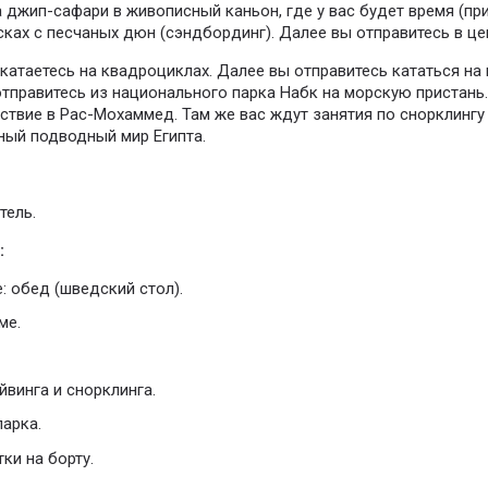
а джип-сафари в живописный каньон, где у вас будет время (прим
ках с песчаных дюн (сэндбординг). Далее вы отправитесь в це
катаетесь на квадроциклах. Далее вы отправитесь кататься на
 отправитесь из национального парка Набк на морскую пристань. 
твие в Рас-Мохаммед. Там же вас ждут занятия по снорклингу 
ный подводный мир Египта.
тель.
:
: обед (шведский стол).
ме.
винга и снорклинга.
арка.
ки на борту.