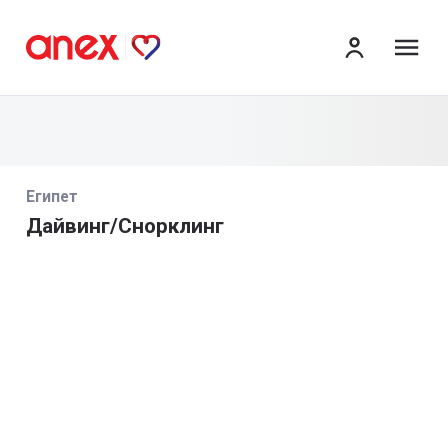
ме
Египет
Дайвинг/Снорклинг