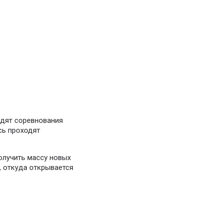
одят соревнования
сь проходят
получить массу новых
, откуда открывается