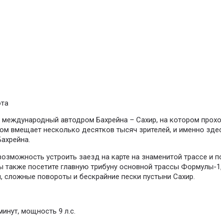
та
 международный автодром Бахрейна – Сахир, на котором прох
ом вмещает несколько десятков тысяч зрителей, и именно зде
Бахрейна.
возможность устроить заезд на карте на знаменитой трассе и 
Вы также посетите главную трибуну основной трассы Формулы-1
и, сложные повороты и бескрайние пески пустыни Сахир.
минут, мощность 9 л.с.