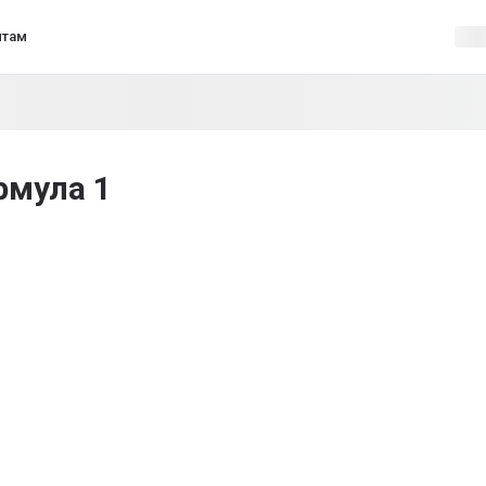
нтам
рмула 1