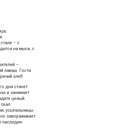
ца,
и.
стиле – с
дится на мысе, с
жителей –
ий лаваш. Гости
рячий хлеб.
го дня станет
рах и занимает
идите целый
скал.
ви, усыпальницы
ьно завораживает
о наследия