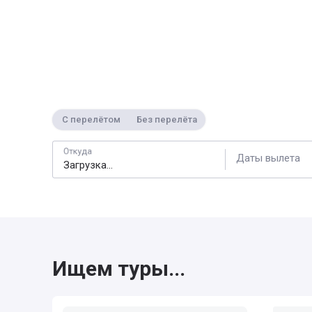
С перелётом
Без перелёта
Откуда
Даты вылета
Ищем туры...