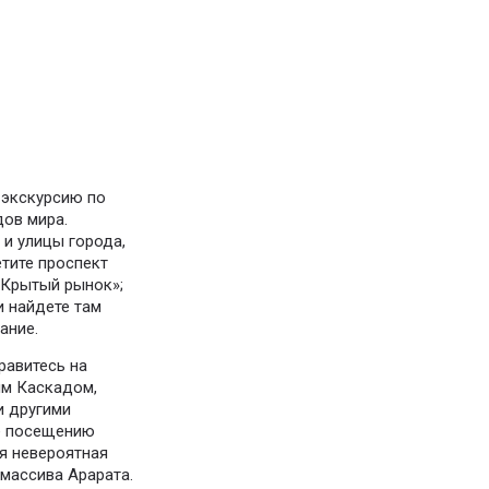
 экскурсию по
дов мира.
 и улицы города,
етите проспект
«Крытый рынок»;
и найдете там
ание.
равитесь на
им Каскадом,
и другими
е посещению
я невероятная
массива Арарата.