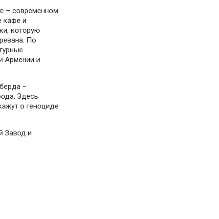
те – современном
е кафе и
ки, которую
ревана. По
турные
и Армении и
аберда –
рода. Здесь
кажут о геноциде
й Завод и
.