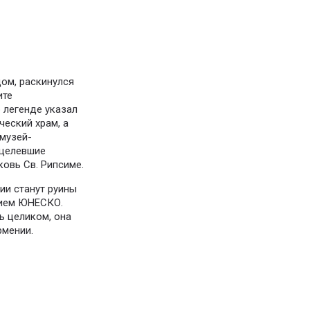
ом, раскинулся
ите
 легенде указал
ческий храм, а
 музей-
уцелевшие
ковь Св. Рипсиме.
и станут руины
нием ЮНЕСКО.
ь целиком, она
рмении.