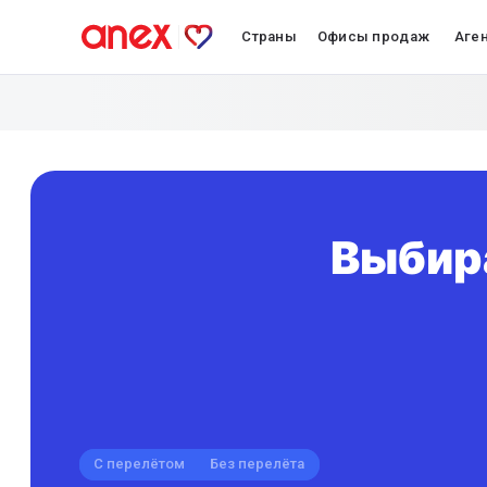
Страны
Офисы продаж
Аге
Выбира
С перелётом
Без перелёта