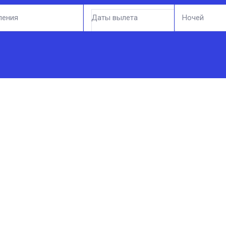
ления
Даты вылета
Ночей