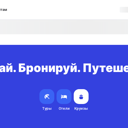
нтам
й. Бронируй. Путеш
Туры
Отели
Круизы